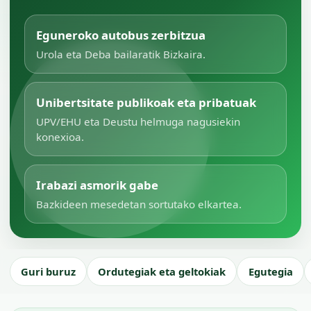
Eguneroko autobus zerbitzua
Urola eta Deba bailaratik Bizkaira.
Unibertsitate publikoak eta pribatuak
UPV/EHU eta Deustu helmuga nagusiekin
konexioa.
Irabazi asmorik gabe
Bazkideen mesedetan sortutako elkartea.
Guri buruz
Ordutegiak eta geltokiak
Egutegia