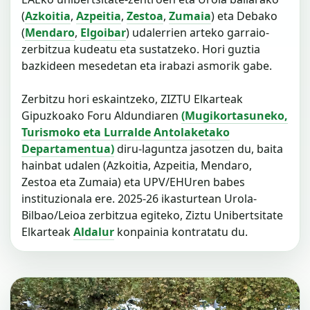
(
Azkoitia
,
Azpeitia
,
Zestoa
,
Zumaia
) eta Debako
(
Mendaro
,
Elgoibar
) udalerrien arteko garraio-
zerbitzua kudeatu eta sustatzeko. Hori guztia
bazkideen mesedetan eta irabazi asmorik gabe.
Zerbitzu hori eskaintzeko, ZIZTU Elkarteak
Gipuzkoako Foru Aldundiaren
(Mugikortasuneko,
Turismoko eta Lurralde Antolaketako
Departamentua)
diru-laguntza jasotzen du, baita
hainbat udalen (Azkoitia, Azpeitia, Mendaro,
Zestoa eta Zumaia) eta UPV/EHUren babes
instituzionala ere. 2025-26 ikasturtean Urola-
Bilbao/Leioa zerbitzua egiteko, Ziztu Unibertsitate
Elkarteak
Aldalur
konpainia kontratatu du.