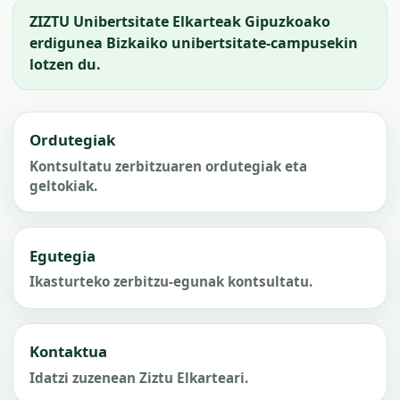
ZIZTU Unibertsitate Elkarteak Gipuzkoako
erdigunea Bizkaiko unibertsitate-campusekin
lotzen du.
Ordutegiak
Kontsultatu zerbitzuaren ordutegiak eta
geltokiak.
Egutegia
Ikasturteko zerbitzu-egunak kontsultatu.
Kontaktua
Idatzi zuzenean Ziztu Elkarteari.