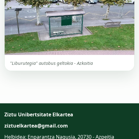
"Liburutegia" autobus geltokia - Azkoitia
Ziztu Unibertsitate Elkartea
ziztuelkartea@gmail.com
Helbidea: Enparantza Nagusia, 20730 - Azpeitia