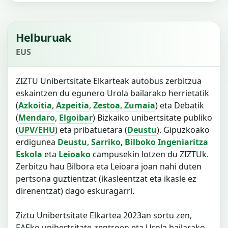
Helburuak
EUS
ZIZTU Unibertsitate Elkarteak autobus zerbitzua
eskaintzen du egunero Urola bailarako herrietatik
(
Azkoitia
,
Azpeitia
,
Zestoa
,
Zumaia
) eta Debatik
(
Mendaro
,
Elgoibar
) Bizkaiko unibertsitate publiko
(
UPV/EHU
) eta pribatuetara (
Deustu
). Gipuzkoako
erdigunea
Deustu
,
Sarriko
,
Bilboko Ingeniaritza
Eskola
eta
Leioako
campusekin lotzen du ZIZTUk.
Zerbitzu hau Bilbora eta Leioara joan nahi duten
pertsona guztientzat (ikasleentzat eta ikasle ez
direnentzat) dago eskuragarri.
Ziztu Unibertsitate Elkartea 2023an sortu zen,
EAEko unibertsitate-zentroen eta Urola bailarako