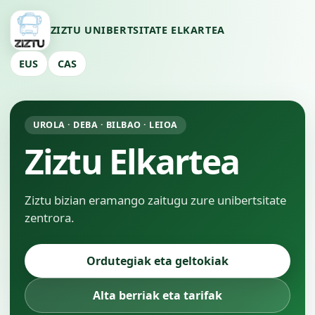
ZIZTU UNIBERTSITATE ELKARTEA
EUS
CAS
UROLA · DEBA · BILBAO · LEIOA
Ziztu Elkartea
Ziztu bizian eramango zaitugu zure unibertsitate
zentrora.
Ordutegiak eta geltokiak
Alta berriak eta tarifak